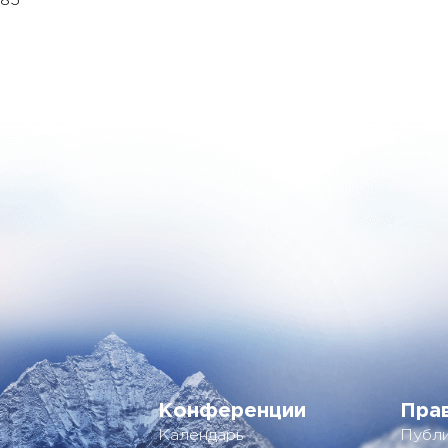
 85
Конференции
Пра
Календарь
Публи