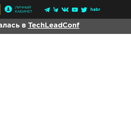
ЛИЧНЫЙ
habr
КАБИНЕТ
алась в
TechLeadConf