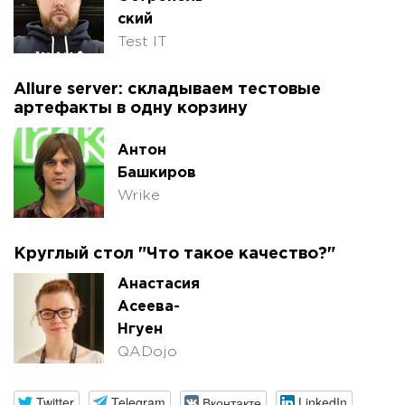
ский
Test IT
Allure server: cкладываем тестовые
артефакты в одну корзину
Антон
Башкиров
Wrike
Круглый стол "Что такое качество?"
Анастасия
Асеева-
Нгуен
QADojo
Twitter
Telegram
Вконтакте
LinkedIn