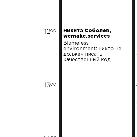
Никита Соболев,
12
00
wemake.services
Blameless
environment: никто не
должен писать
качественный код
13
00