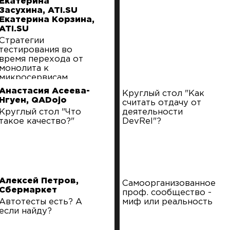
Екатерина
Засухина, ATI.SU
Екатерина Корзина,
ATI.SU
Стратегии
тестирования во
время перехода от
монолита к
микросервисам
Анастасия Асеева-
Круглый стол "Как
Нгуен, QADojo
считать отдачу от
Круглый стол "Что
деятельности
такое качество?"
DevRel"?
Алексей Петров,
Самоорганизованное
Сбермаркет
проф. сообщество -
Автотесты есть? А
миф или реальность
если найду?