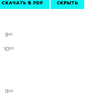
СКАЧАТЬ В PDF
СКРЫТЬ
9
40
10
00
11
00