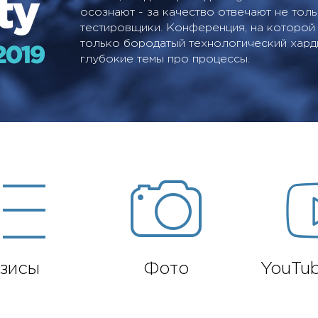
осознают - за качество отвечают не тол
тестировщики. Конференция, на которой 
только бородатый технологический хардк
глубокие темы про процессы.
зисы
Фото
YouTub