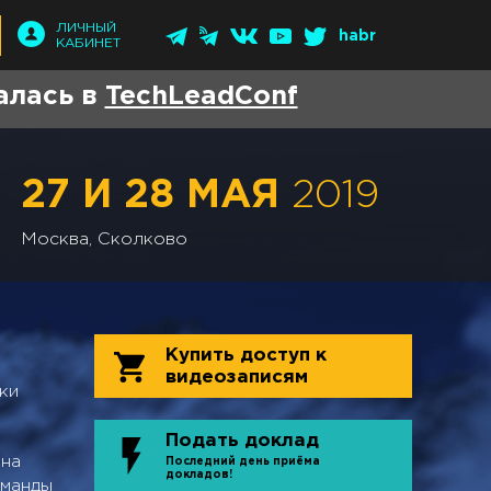
ЛИЧНЫЙ
habr
КАБИНЕТ
алась в
TechLeadConf
27 И 28 МАЯ
2019
Москва, Сколково
Купить доступ к
видеозаписям
ки
Подать доклад
ьна
Последний день приёма
докладов!
оманды