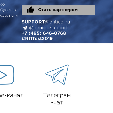
ько
будет не
Стать партнером
ор, но и
SUPPORT
@ontico .ru
@ontico_support
+7 (495) 646-0768
#RITfest2019
e-канал
Телеграм
-чат