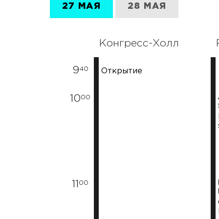
27 МАЯ
28 МАЯ
Конгресс-Холл
9
40
Открытие
10
00
11
00