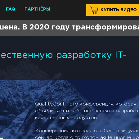
FAQ
ПАРТНЁРЫ
КУПИТЬ ВИДЕО
ена. В 2020 году трансформиров
ественную разработку IT-
QualityConf - это конференция, которая
объединяет в себе все аспекты разработ
качественных продуктов.
Конференция, которая особенно актуал
сейчас, когда с приходом agile многие к